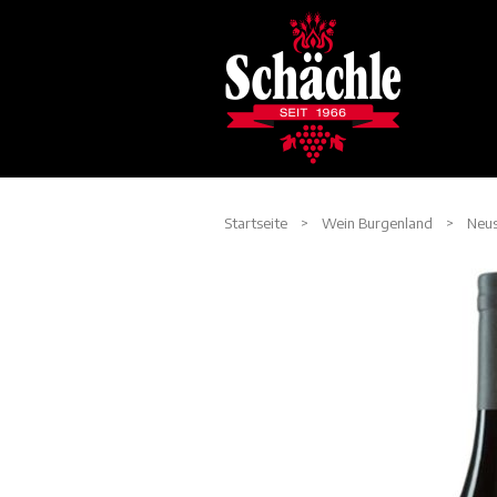
Startseite
>
Wein Burgenland
>
Neus