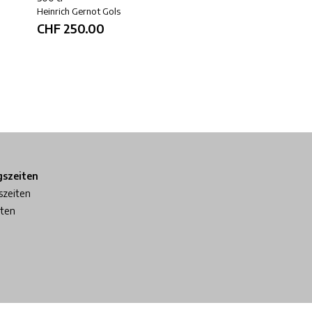
Heinrich Gernot Gols
Heinrich Gernot Gols
CHF
250.00
CHF
86.00
gszeiten
szeiten
iten