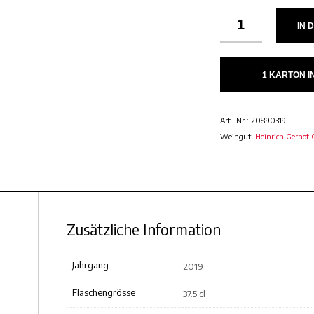
IN 
1 KARTON 
Art.-Nr.:
20890319
Weingut:
Heinrich Gernot 
Zusätzliche Information
Jahrgang
2019
Flaschengrösse
37.5 cl