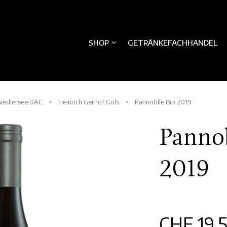
SHOP
GETRÄNKEFACHHANDEL
iedlersee DAC
>
Heinrich Gernot Gols
> Pannobile Bio 2019
Pannob
2019
CHF
19.