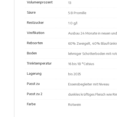
Volumenprozent
13
Säure
5.8 Promille
Restzucker
1.0 g/l
Vinifikation
Ausbau 24 Monate in neuen und 
Rebsorten
60% Zweigelt, 40% Blaufränki
Boden
lehmiger Schotterboden mit ro
Trinktemperatur
16 bis 18 °Celsius
Lagerung
bis 2035
Passt zu
Essensbegleiter mit Niveau
Passt zu 2
dunkles kräftiges Fleisch wie R
Farbe
Rotwein