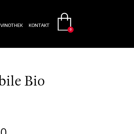
VINOTHEK
KONTAKT
0
0
ile Bio
50