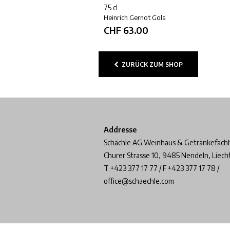
75 cl
Heinrich Gernot Gols
CHF
63.00
ZURÜCK ZUM SHOP
Addresse
Schächle AG Weinhaus & Getränkefach
Churer Strasse 10, 9485 Nendeln, Liech
T +423 377 17 77 / F +423 377 17 78 /
office@schaechle.com