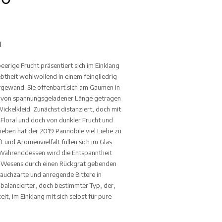
l
beerige Frucht präsentiert sich im Einklang
ebtheit wohlwollend in einem feingliedrig
ewand. Sie offenbart sich am Gaumen in
d von spannungsgeladener Länge getragen
ickelkleid. Zunächst distanziert, doch mit
Floral und doch von dunkler Frucht und
eben hat der 2019 Pannobile viel Liebe zu
t und Aromenvielfalt füllen sich im Glas
. Währenddessen wird die Entspanntheit
n Wesens durch einen Rückgrat gebenden
auchzarte und anregende Bittere in
balancierter, doch bestimmter Typ, der,
keit, im Einklang mit sich selbst für pure