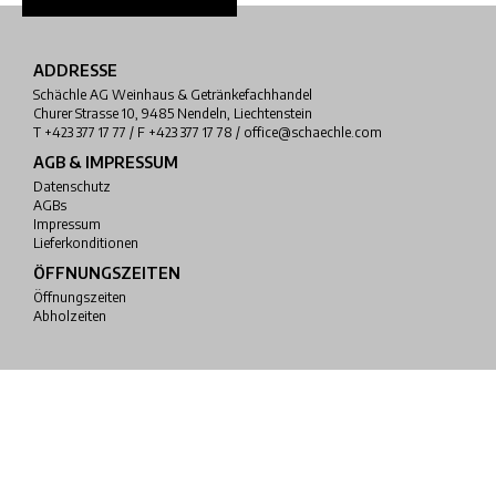
ADDRESSE
Schächle AG Weinhaus & Getränkefachhandel
Churer Strasse 10, 9485 Nendeln, Liechtenstein
T +423 377 17 77 / F +423 377 17 78 / office@schaechle.com
AGB & IMPRESSUM
Datenschutz
AGBs
Impressum
Lieferkonditionen
ÖFFNUNGSZEITEN
Öffnungszeiten
Abholzeiten