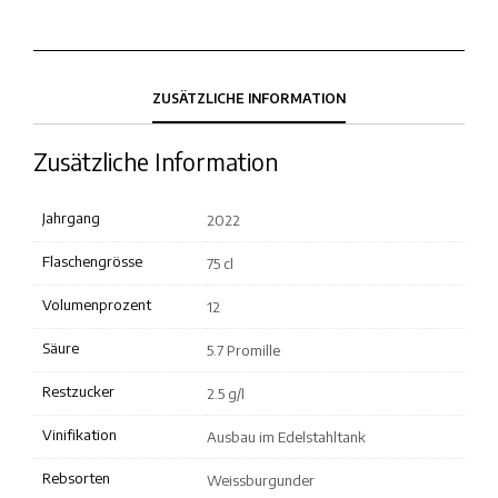
ZUSÄTZLICHE INFORMATION
Zusätzliche Information
Jahrgang
2022
Flaschengrösse
75 cl
Volumenprozent
12
Säure
5.7 Promille
Restzucker
2.5 g/l
Vinifikation
Ausbau im Edelstahltank
Rebsorten
Weissburgunder