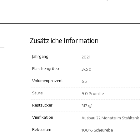
Zusätzliche Information
Jahrgang
2021
Flaschengrösse
37.5 cl
Volumenprozent
6.5
Säure
9.0 Promille
Restzucker
317 g/l
Vinifikation
Ausbau 22 Monate im Stahltank
Rebsorten
100% Scheurebe