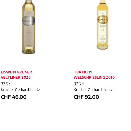
EISWEIN GRÜNER
TBA NO.11
VELTLINER 2023
WELSCHRIESLING 2010
37.5 cl
37.5 cl
Kracher Gerhard Illmitz
Kracher Gerhard Illmitz
CHF
46.00
CHF
92.00