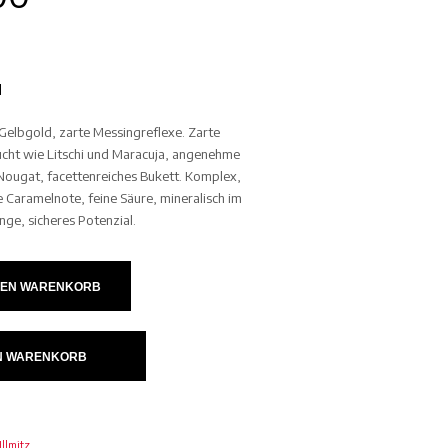
l
Gelbgold, zarte Messingreflexe. Zarte
cht wie Litschi und Maracuja, angenehme
Nougat, facettenreiches Bukett. Komplex,
le Caramelnote, feine Säure, mineralisch im
nge, sicheres Potenzial.
DEN WARENKORB
IN WARENKORB
Illmitz