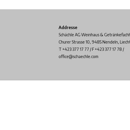
Addresse
Schächle AG Weinhaus & Getränkefach
Churer Strasse 10, 9485 Nendeln, Liech
T +423 377 17 77 / F +423 377 17 78 /
office@schaechle.com