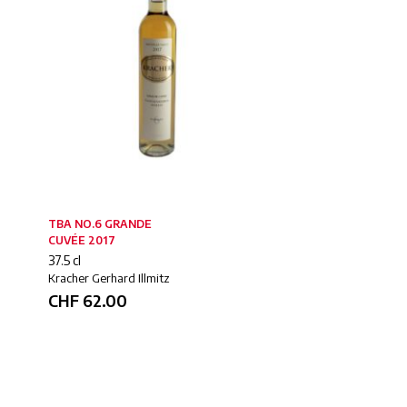
TBA NO.6 GRANDE
TBA NO.10 SCHEUREBE
CUVÉE 2017
2010
37.5 cl
37.5 cl
Kracher Gerhard Illmitz
Kracher Gerhard Illmitz
CHF
62.00
CHF
88.00