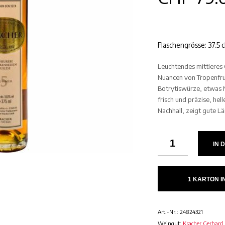
Flaschengrösse: 37.5 c
Leuchtendes mittleres 
Nuancen von Tropenfru
Botrytiswürze, etwas 
frisch und präzise, hel
Nachhall, zeigt gute Lä
IN 
1 KARTON 
Art.-Nr.:
24824321
Weingut:
Kracher Gerhard 