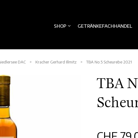
SHOP
GETRÄNKEFACHHANDEL
iedlersee DAC
>
Kracher Gerhard Illmitz
> TBA No.5 Scheurebe 2021
TBA N
Scheu
CHF
79.