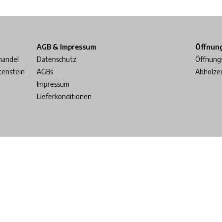
AGB & Impressum
Öffnun
handel
Datenschutz
Öffnung
tenstein
AGBs
Abholze
Impressum
Lieferkonditionen