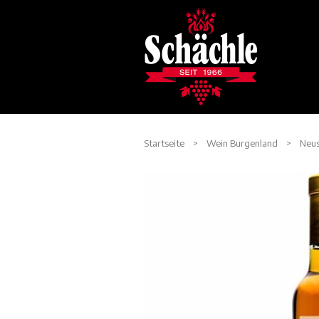
Startseite
>
Wein Burgenland
>
Neus