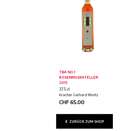
TBA NO.1
ROSENMUSKATELLER
2015
37.5 cl
Kracher Gerhard Illmitz
CHF
65.00
ZURÜCK ZUM SHOP