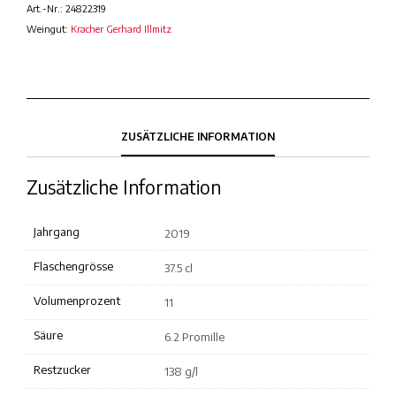
Art.-Nr.:
24822319
Weingut:
Kracher Gerhard Illmitz
ZUSÄTZLICHE INFORMATION
Zusätzliche Information
Jahrgang
2019
Flaschengrösse
37.5 cl
Volumenprozent
11
Säure
6.2 Promille
Restzucker
138 g/l