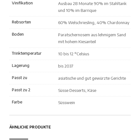
Vinifikation
Ausbau 28 Monate 90% im Stahltank
und 10% im Barrique
Rebsorten
60% Welschriesling, 40% Chardonnay
Boden
Paratschernosem aus lehmigem Sand
mit hohem Kiesanteil
Trinktemperatur
10 bis 12 °Celsius
Lagerung
bis 2037
Passt zu
asiatische und gut gewürzte Gerichte
Passt zu 2
Süsse Desserts, Käse
Farbe
Süsswein
ÄHNLICHE PRODUKTE