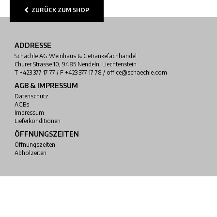
ZURÜCK ZUM SHOP
ADDRESSE
Schächle AG Weinhaus & Getränkefachhandel
Churer Strasse 10, 9485 Nendeln, Liechtenstein
T +423 377 17 77 / F +423 377 17 78 / office@schaechle.com
AGB & IMPRESSUM
Datenschutz
AGBs
Impressum
Lieferkonditionen
ÖFFNUNGSZEITEN
Öffnungszeiten
Abholzeiten