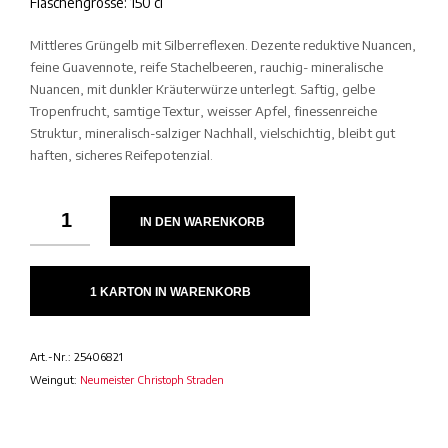
Flaschengrösse: 150 cl
Mittleres Grüngelb mit Silberreflexen. Dezente reduktive Nuancen,
feine Guavennote, reife Stachelbeeren, rauchig- mineralische
Nuancen, mit dunkler Kräuterwürze unterlegt. Saftig, gelbe
Tropenfrucht, samtige Textur, weisser Apfel, finessenreiche
Struktur, mineralisch-salziger Nachhall, vielschichtig, bleibt gut
haften, sicheres Reifepotenzial.
IN DEN WARENKORB
1 KARTON IN WARENKORB
Art.-Nr.:
25406821
Weingut:
Neumeister Christoph Straden