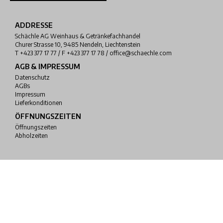
ADDRESSE
Schächle AG Weinhaus & Getränkefachhandel
Churer Strasse 10, 9485 Nendeln, Liechtenstein
T +423 377 17 77 / F +423 377 17 78 / office@schaechle.com
AGB & IMPRESSUM
Datenschutz
AGBs
Impressum
Lieferkonditionen
ÖFFNUNGSZEITEN
Öffnungszeiten
Abholzeiten