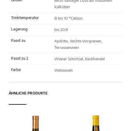
leicht sandiger Löss auf massivem
Kalkstein
Trinktemperatur
8 bis 10 °Celsius
Lagerung
bis 2031
Passt zu
Apéritiv, leichte Vorspeisen,
Terrassenwein
Passt zu 2
Wiener Schnitzel, Backhendel
Farbe
Weisswein
ÄHNLICHE PRODUKTE