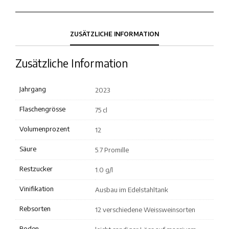
ZUSÄTZLICHE INFORMATION
Zusätzliche Information
Jahrgang
2023
Flaschengrösse
75 cl
Volumenprozent
12
Säure
5.7 Promille
Restzucker
1.0 g/l
Vinifikation
Ausbau im Edelstahltank
Rebsorten
12 verschiedene Weissweinsorten
Boden