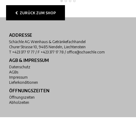
ZURÜCK ZUM SHOP
ADDRESSE
Schächle AG Weinhaus & Getränkefachhandel
Churer Strasse 10, 9485 Nendeln, Liechtenstein
T +423 377 17 77 / F +423 377 17 78 / office@schaechle.com
AGB & IMPRESSUM
Datenschutz
AGBs
Impressum
Lieferkonditionen
ÖFFNUNGSZEITEN
Öffnungszeiten
Abholzeiten