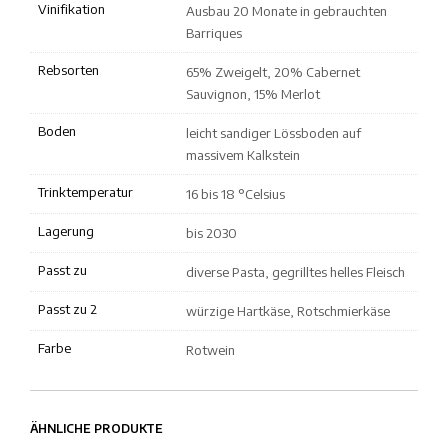
Vinifikation
Ausbau 20 Monate in gebrauchten
Barriques
Rebsorten
65% Zweigelt, 20% Cabernet
Sauvignon, 15% Merlot
Boden
leicht sandiger Lössboden auf
massivem Kalkstein
Trinktemperatur
16 bis 18 °Celsius
Lagerung
bis 2030
Passt zu
diverse Pasta, gegrilltes helles Fleisch
Passt zu 2
würzige Hartkäse, Rotschmierkäse
Farbe
Rotwein
ÄHNLICHE PRODUKTE