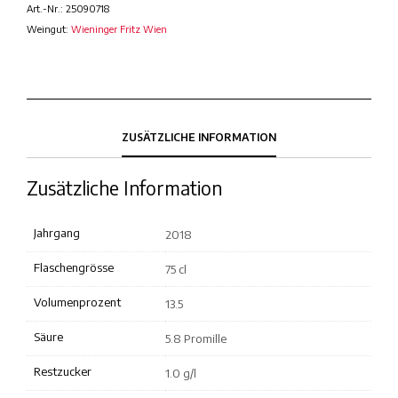
Art.-Nr.:
25090718
Weingut:
Wieninger Fritz Wien
ZUSÄTZLICHE INFORMATION
Zusätzliche Information
Jahrgang
2018
Flaschengrösse
75 cl
Volumenprozent
13.5
Säure
5.8 Promille
Restzucker
1.0 g/l