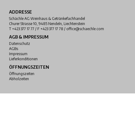
ADDRESSE
Schächle AG Weinhaus & Getränkefachhandel
Churer Strasse 10, 9485 Nendeln, Liechtenstein
T +423 377 17 77 / F +423 377 17 78 / office@schaechle.com
AGB & IMPRESSUM
Datenschutz
AGBs
Impressum
Lieferkonditionen
ÖFFNUNGSZEITEN
Öffnungszeiten
Abholzeiten