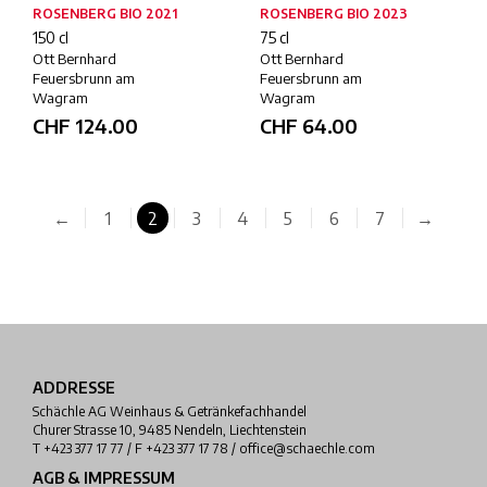
ROSENBERG BIO 2021
ROSENBERG BIO 2023
150 cl
75 cl
Ott Bernhard
Ott Bernhard
Feuersbrunn am
Feuersbrunn am
Wagram
Wagram
CHF
124.00
CHF
64.00
←
1
2
3
4
5
6
7
→
ADDRESSE
Schächle AG Weinhaus & Getränkefachhandel
Churer Strasse 10, 9485 Nendeln, Liechtenstein
T +423 377 17 77 / F +423 377 17 78 / office@schaechle.com
AGB & IMPRESSUM