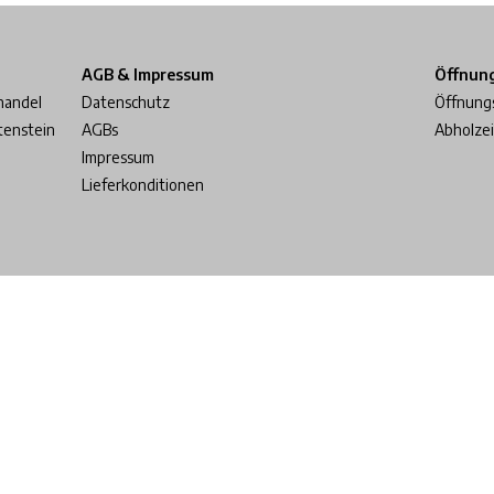
AGB & Impressum
Öffnun
handel
Datenschutz
Öffnung
tenstein
AGBs
Abholze
Impressum
Lieferkonditionen