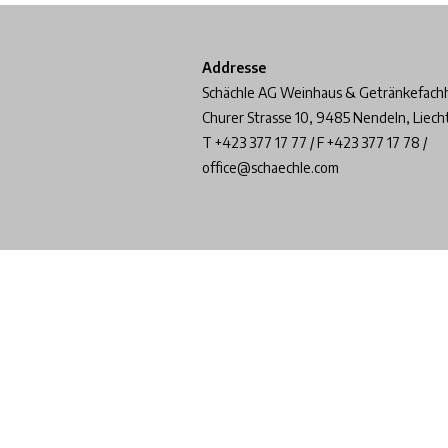
Addresse
Schächle AG Weinhaus & Getränkefach
Churer Strasse 10, 9485 Nendeln, Liech
T +423 377 17 77 / F +423 377 17 78 /
office@schaechle.com