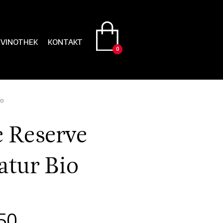
VINOTHEK
KONTAKT
0
0
io
 Reserve
atur Bio
50