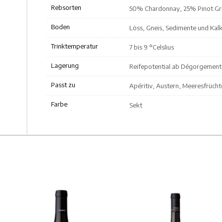
Rebsorten
50% Chardonnay, 25% Pinot Gri
Boden
Löss, Gneis, Sedimente und Kal
Trinktemperatur
7 bis 9 °Celslius
Lagerung
Reifepotential ab Dégorgement 
Passt zu
Apéritiv, Austern, Meeresfrücht
Farbe
Sekt