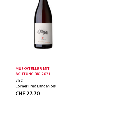
MUSKATELLER MIT
GUMPOLDSKIRCHNER
ACHTUNG BIO 2021
BIO 2018
75 cl
75 cl
Loimer Fred Langenlois
Loimer Fred Langenlois
CHF
27.70
CHF
22.20