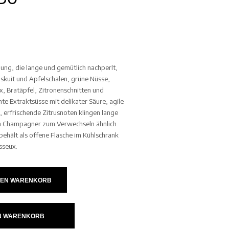
ung, die lange und gemütlich nachperlt,
iskuit und Apfelschalen, grüne Nüsse,
, Bratäpfel, Zitronenschnitten und
te Extraktsüsse mit delikater Säure, agile
erfrischende Zitrusnoten klingen lange
en Champagner zum Verwechseln ähnlich.
behält als offene Flasche im Kühlschrank
sseux.
DEN WARENKORB
IN WARENKORB