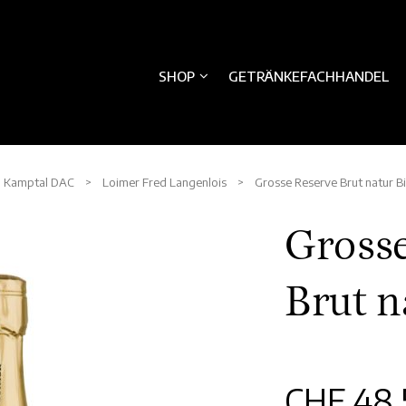
SHOP
GETRÄNKEFACHHANDEL
>
Kamptal DAC
>
Loimer Fred Langenlois
> Grosse Reserve Brut natur B
Grosse
Brut n
CHF
48.