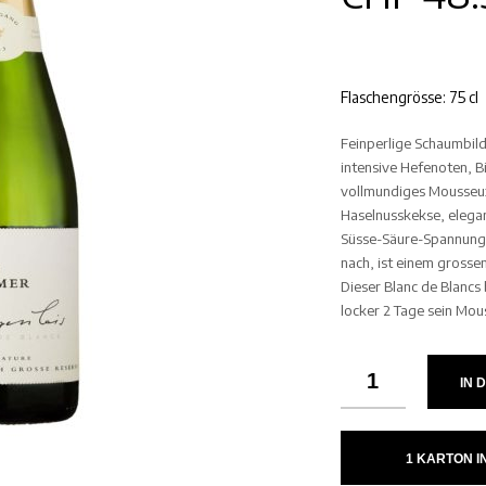
Flaschengrösse: 75 cl
Feinperlige Schaumbild
intensive Hefenoten, B
vollmundiges Mousseux
Haselnusskekse, elegan
Süsse-Säure-Spannung, 
nach, ist einem gross
Dieser Blanc de Blancs 
locker 2 Tage sein Mou
IN 
1 KARTON 