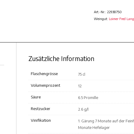
Art.-Nr.:
22938750
Weingut:
Loimer Fred Lang
Zusätzliche Information
Flaschengrösse
75 cl
Volumenprozent
12
Säure
6.5 Promille
Restzucker
2.6 g/l
Vinifikation
1. Gärung 7 Monate auf der Fein
Monate Hefelager