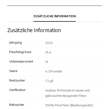
ZUSÄTZLICHE INFORMATION
Zusätzliche Information
Jahrgang
2023
Flaschengrösse
75 cl
Volumenprozent
13
Säure
4.3 Promille
Restzucker
1.2 g/l
Vinifikation
Ausbau 16 Monate in neuen und
gebrauchen Burgunder Pièce
Rebsorten
100% Pinot Noir (Blauburgunder)