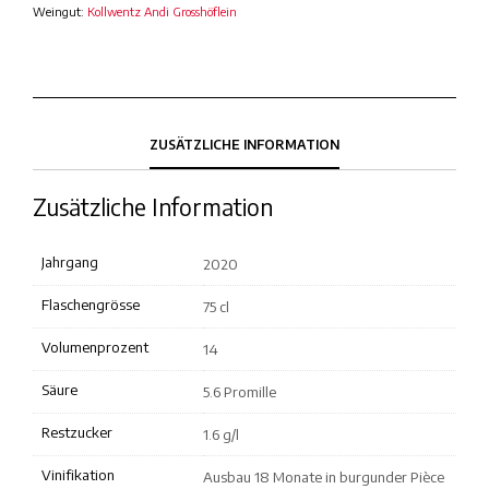
Weingut:
Kollwentz Andi Grosshöflein
ZUSÄTZLICHE INFORMATION
Zusätzliche Information
Jahrgang
2020
Flaschengrösse
75 cl
Volumenprozent
14
Säure
5.6 Promille
Restzucker
1.6 g/l
Vinifikation
Ausbau 18 Monate in burgunder Pièce