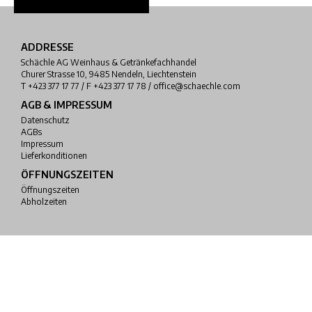
ADDRESSE
Schächle AG Weinhaus & Getränkefachhandel
Churer Strasse 10, 9485 Nendeln, Liechtenstein
T +423 377 17 77 / F +423 377 17 78 / office@schaechle.com
AGB & IMPRESSUM
Datenschutz
AGBs
Impressum
Lieferkonditionen
ÖFFNUNGSZEITEN
Öffnungszeiten
Abholzeiten