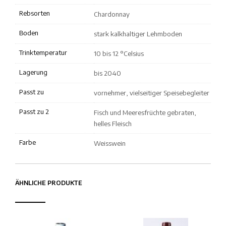
Rebsorten
Chardonnay
Boden
stark kalkhaltiger Lehmboden
Trinktemperatur
10 bis 12 °Celsius
Lagerung
bis 2040
Passt zu
vornehmer, vielseitiger Speisebegleiter
Passt zu 2
Fisch und Meeresfrüchte gebraten,
helles Fleisch
Farbe
Weisswein
ÄHNLICHE PRODUKTE