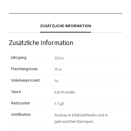
ZUSÄTZLICHE INFORMATION
Zusätzliche Information
Jahrgang
2024
Flaschengrösse
75 cl
Volumenprozent
14
Säure
6.8 Promille
Restzucker
1.7 g/l
Vinifikation
Ausbau in Edelstahltanks und in
gebrauchten Barriques