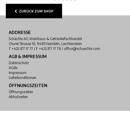
ZURÜCK ZUM SHOP
ADDRESSE
Schächle AG Weinhaus & Getränkefachhandel
Churer Strasse 10, 9485 Nendeln, Liechtenstein
T +423 377 17 77 / F +423 377 17 78 / office@schaechle.com
AGB & IMPRESSUM
Datenschutz
AGBs
Impressum
Lieferkonditionen
ÖFFNUNGSZEITEN
Öffnungszeiten
Abholzeiten