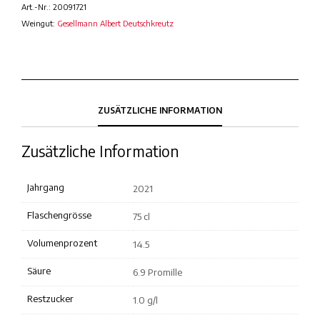
Art.-Nr.:
20091721
Weingut:
Gesellmann Albert Deutschkreutz
ZUSÄTZLICHE INFORMATION
Zusätzliche Information
Jahrgang
2021
Flaschengrösse
75 cl
Volumenprozent
14.5
Säure
6.9 Promille
Restzucker
1.0 g/l