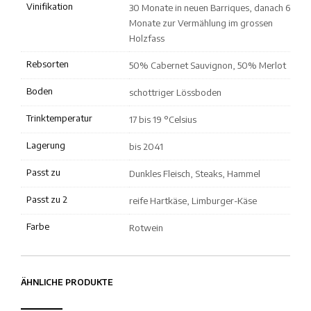
Vinifikation
30 Monate in neuen Barriques, danach 6
Monate zur Vermählung im grossen
Holzfass
Rebsorten
50% Cabernet Sauvignon, 50% Merlot
Boden
schottriger Lössboden
Trinktemperatur
17 bis 19 °Celsius
Lagerung
bis 2041
Passt zu
Dunkles Fleisch, Steaks, Hammel
Passt zu 2
reife Hartkäse, Limburger-Käse
Farbe
Rotwein
ÄHNLICHE PRODUKTE