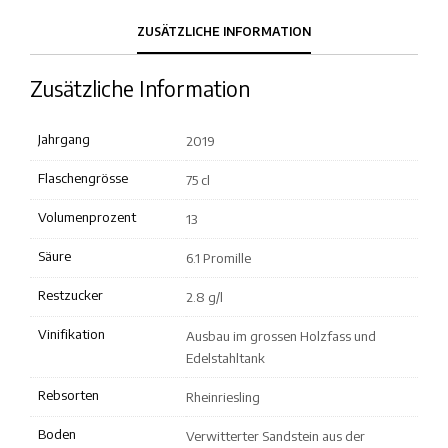
ZUSÄTZLICHE INFORMATION
Zusätzliche Information
Jahrgang
2019
Flaschengrösse
75 cl
Volumenprozent
13
Säure
6.1 Promille
Restzucker
2.8 g/l
Vinifikation
Ausbau im grossen Holzfass und
Edelstahltank
Rebsorten
Rheinriesling
Boden
Verwitterter Sandstein aus der