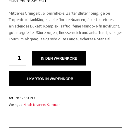
Flaschengrösse: 75 cl
Mittleres Grüngelb, Silberreflexe. Zarter Blütenhonig, gelbe
Tropenfruchtanklänge, zarte florale Nuancen, facettenreiches,
einladendes Bukett. Komplex, saftig, feine Mango- Pfirsichfrucht,
gut integrierter Säurebogen, finessenreich und anhaftend, salziger
Touch im Abgang, zeigt sehr gute Länge, sicheres Potenzial.
IN DEN WARENKORB
1 KARTON IN WARENKORB
Art.-Nr.:
22703719
Weingut:
Hirsch Johannes Kammern