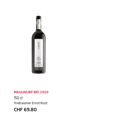
MAULWURF BIO 2020
TRIDENDRON BIO 2018
150 cl
75 cl
Triebaumer Ernst Rust
Triebaumer Ernst Rust
CHF
69.80
CHF
23.80