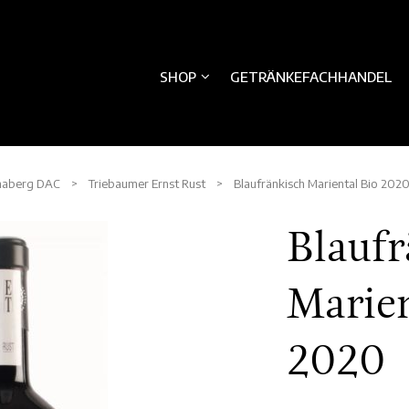
SHOP
GETRÄNKEFACHHANDEL
haberg DAC
>
Triebaumer Ernst Rust
> Blaufränkisch Mariental Bio 202
Blaufr
Marien
2020