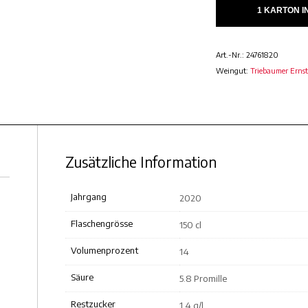
1 KARTON 
Art.-Nr.:
24761820
Weingut:
Triebaumer Ernst
Zusätzliche Information
Jahrgang
2020
Flaschengrösse
150 cl
Volumenprozent
14
Säure
5.8 Promille
Restzucker
1.4 g/l