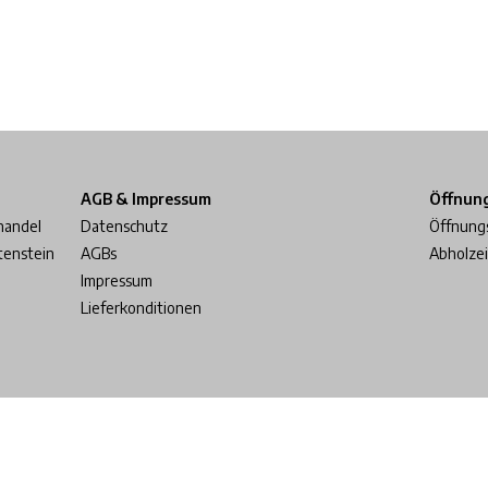
AGB & Impressum
Öffnun
handel
Datenschutz
Öffnung
tenstein
AGBs
Abholze
Impressum
Lieferkonditionen