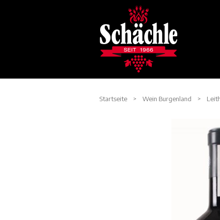
Startseite
>
Wein Burgenland
>
Leit