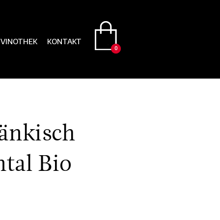
VINOTHEK
KONTAKT
0
0
0
änkisch
tal Bio