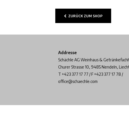
ZURÜCK ZUM SHOP
Addresse
Schächle AG Weinhaus & Getränkefach
Churer Strasse 10, 9485 Nendeln, Liech
T +423 377 17 77 / F +423 377 17 78 /
office@schaechle.com