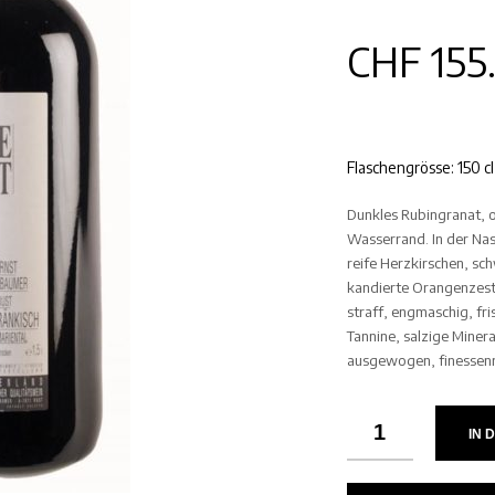
CHF
155
Flaschengrösse: 150 cl
Dunkles Rubingranat, o
Wasserrand. In der Nas
reife Herzkirschen, s
kandierte Orangenzest
straff, engmaschig, fri
Tannine, salzige Minera
ausgewogen, finessenr
IN 