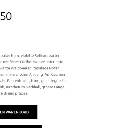
.50
paker Kern, violette Reflexe, zarter
e mit feiner Edelholzwürze unterlegte
chwarze Waldbeeren, tabakige Noten,
en, mineralischer Anklang. Am Gaumen
sche Beerenfrucht, feine, gut integrierte
lik, Kirschen im Nachhall, grosse Länge,
eich und präzise.
DEN WARENKORB