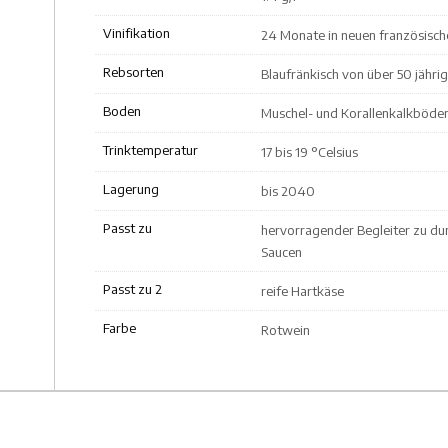
Vinifikation
24 Monate in neuen französisch
Rebsorten
Blaufränkisch von über 50 jähr
Boden
Muschel- und Korallenkalkböde
Trinktemperatur
17 bis 19 °Celsius
Lagerung
bis 2040
Passt zu
hervorragender Begleiter zu dun
Saucen
Passt zu 2
reife Hartkäse
Farbe
Rotwein