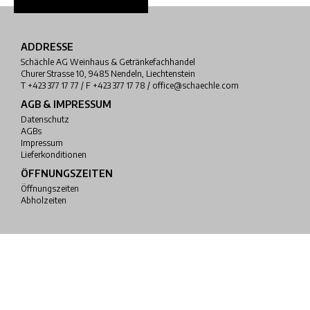
ADDRESSE
Schächle AG Weinhaus & Getränkefachhandel
Churer Strasse 10, 9485 Nendeln, Liechtenstein
T +423 377 17 77 / F +423 377 17 78 / office@schaechle.com
AGB & IMPRESSUM
Datenschutz
AGBs
Impressum
Lieferkonditionen
ÖFFNUNGSZEITEN
Öffnungszeiten
Abholzeiten