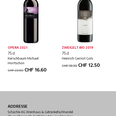
OPERA 2021
ZWEIGELT BIO 2019
75 cl
75 cl
Kerschbaum Michael
Heinrich Gernot Gols
Horitschon
CHF
12.50
CHF
18.50
CHF
16.60
CHF
23.80
ADDRESSE
Schächle AG Weinhaus & Getränkefachhandel