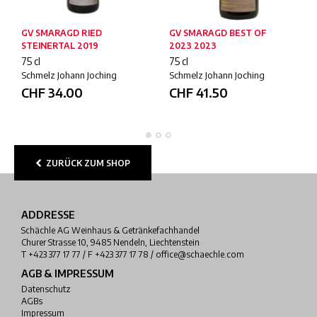
GV SMARAGD RIED
GV SMARAGD BEST OF
STEINERTAL 2019
2023 2023
75 cl
75 cl
Schmelz Johann Joching
Schmelz Johann Joching
CHF
34.00
CHF
41.50
ZURÜCK ZUM SHOP
ADDRESSE
Schächle AG Weinhaus & Getränkefachhandel
Churer Strasse 10, 9485 Nendeln, Liechtenstein
T +423 377 17 77 / F +423 377 17 78 / office@schaechle.com
AGB & IMPRESSUM
Datenschutz
AGBs
Impressum