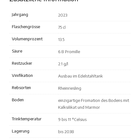
Jahrgang
2023
Flaschengrösse
75 cl
Volumenprozent
13.5
Säure
6.8 Promille
Restzucker
2.1 g/l
Vinifikation
Ausbau im Edelstahltank
Rebsorten
Rheinriesling
Boden
einzigartige Fromation des Bodens mit
Kalksilikat und Marmor
Trinktemperatur
9 bis 11 °Celsius
Lagerung
bis 2038