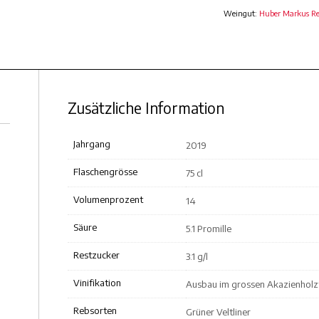
Weingut:
Huber Markus Rei
Zusätzliche Information
Jahrgang
2019
Flaschengrösse
75 cl
Volumenprozent
14
Säure
5.1 Promille
Restzucker
3.1 g/l
Vinifikation
Ausbau im grossen Akazienholzf
Rebsorten
Grüner Veltliner