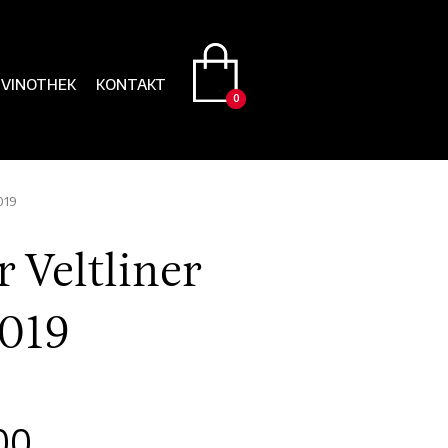
VINOTHEK
KONTAKT
0
0
019
 Veltliner
2019
00