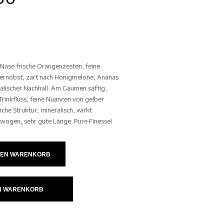
r Nase frische Orangenzesten, feine
ernobst, zart nach Honigmelone, Ananas
alischer Nachhall. Am Gaumen saftig,
Trinkfluss, feine Nuancen von gelber
iche Struktur, mineralisch, wirkt
gewogen, sehr gute Länge. Pure Finesse!
DEN WARENKORB
IN WARENKORB