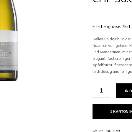
Flaschengrösse: 75 cl
Helles Goldgelb. In de
Nuancen von gelbem K
und Mandarinen, miner
elegant, fast cremiger 
Apfelfrucht, finessenre
leichtfüssig und fein 
IN 
1 KARTON 
Art.-Nr.:
24009719