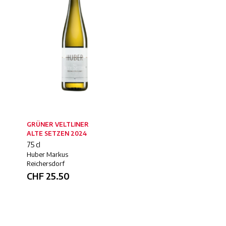
GRÜNER VELTLINER
EISWEIN RIESLING 2016
ALTE SETZEN 2024
37.5 cl
75 cl
Huber Markus
Huber Markus
Reichersdorf
Reichersdorf
CHF
48.00
CHF
25.50