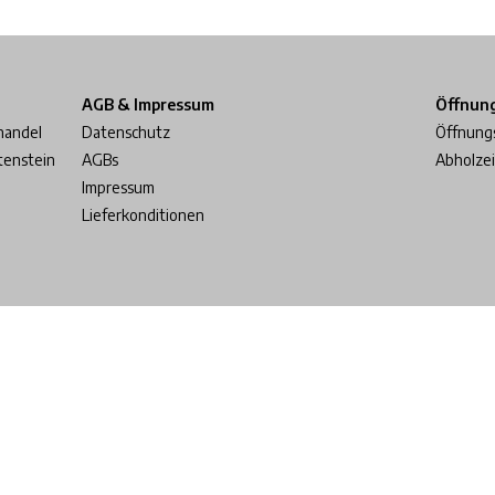
AGB & Impressum
Öffnun
handel
Datenschutz
Öffnung
tenstein
AGBs
Abholze
Impressum
Lieferkonditionen