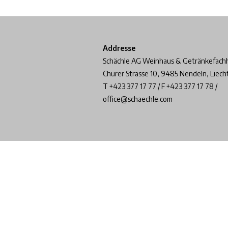
Addresse
Schächle AG Weinhaus & Getränkefach
Churer Strasse 10, 9485 Nendeln, Liech
T +423 377 17 77 / F +423 377 17 78 /
office@schaechle.com