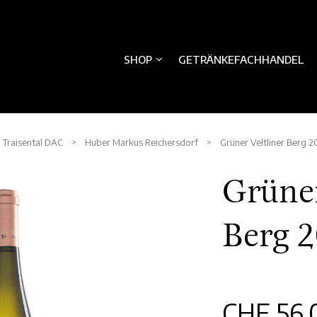
SHOP
GETRÄNKEFACHHANDEL
>
Traisental DAC
>
Huber Markus Reichersdorf
> Grüner Veltliner Berg 2
Grüner
Berg 
CHF
56.