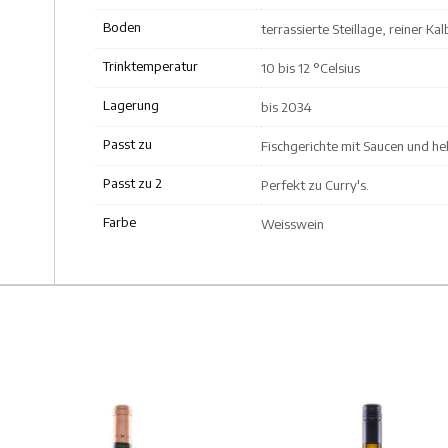
Boden
terrassierte Steillage, reiner K
Trinktemperatur
10 bis 12 °Celsius
Lagerung
bis 2034
Passt zu
Fischgerichte mit Saucen und hel
Passt zu 2
Perfekt zu Curry's.
Farbe
Weisswein