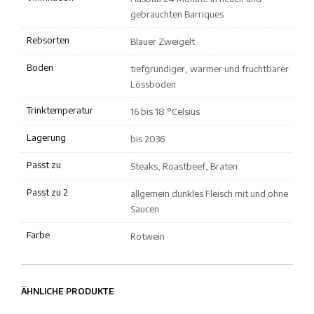
gebrauchten Barriques
Rebsorten
Blauer Zweigelt
Boden
tiefgründiger, warmer und fruchtbarer
Lössboden
Trinktemperatur
16 bis 18 °Celsius
Lagerung
bis 2036
Passt zu
Steaks, Roastbeef, Braten
Passt zu 2
allgemein dunkles Fleisch mit und ohne
Saucen
Farbe
Rotwein
ÄHNLICHE PRODUKTE