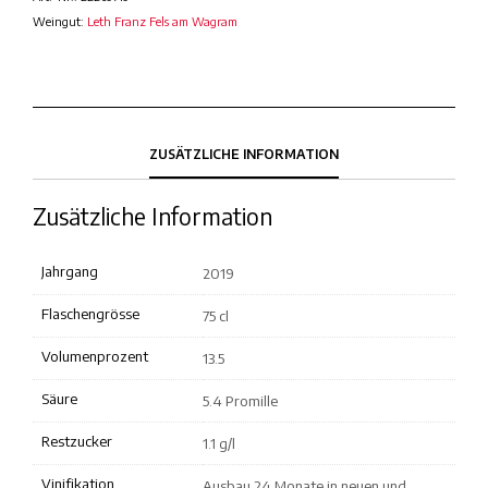
Weingut:
Leth Franz Fels am Wagram
ZUSÄTZLICHE INFORMATION
Zusätzliche Information
Jahrgang
2019
Flaschengrösse
75 cl
Volumenprozent
13.5
Säure
5.4 Promille
Restzucker
1.1 g/l
Vinifikation
Ausbau 24 Monate in neuen und