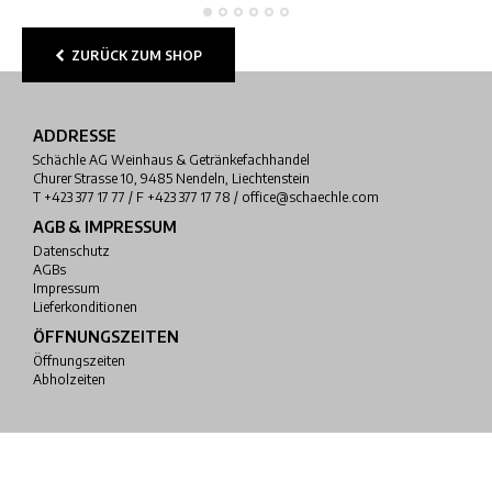
ZURÜCK ZUM SHOP
ADDRESSE
Schächle AG Weinhaus & Getränkefachhandel
Churer Strasse 10, 9485 Nendeln, Liechtenstein
T +423 377 17 77 / F +423 377 17 78 / office@schaechle.com
AGB & IMPRESSUM
Datenschutz
AGBs
Impressum
Lieferkonditionen
ÖFFNUNGSZEITEN
Öffnungszeiten
Abholzeiten