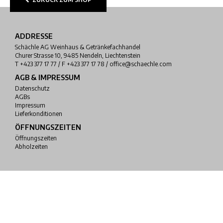
ADDRESSE
Schächle AG Weinhaus & Getränkefachhandel
Churer Strasse 10, 9485 Nendeln, Liechtenstein
T +423 377 17 77 / F +423 377 17 78 / office@schaechle.com
AGB & IMPRESSUM
Datenschutz
AGBs
Impressum
Lieferkonditionen
ÖFFNUNGSZEITEN
Öffnungszeiten
Abholzeiten