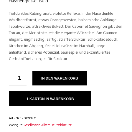
Flaschengrösse: 150 cl
Tiefdunkles Rubingranat, violette Reflexe. In der Nase dunkle
Waldbeerfrucht, etwas Orangenzesten, balsamische Anklänge,
Tabakwürze, attraktives Bukett. Der Cabernet Sauvignon gibt den
Ton an, der Merlot steuert die elegante Würze bei. Am Gaumen
elegant, engmaschig, saftig, straffe Struktur, Schokoladetouch,
Kirschen im Abgang, feine Holzwürze im Nachhall, lange
anhaltend, sicheres Potenzial. Säurespiel und akzentuiertes
Gerbstoffnetz sorgen für Struktur.
IN DEN WARENKORB
1 KARTON IN WARENKORB
Art.-Nr.:
20091821
Weingut:
Gesellmann Albert Deutschkreutz