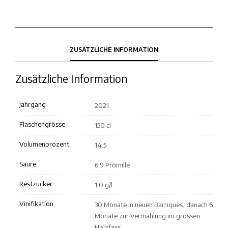
ZUSÄTZLICHE INFORMATION
Zusätzliche Information
Jahrgang
2021
Flaschengrösse
150 cl
Volumenprozent
14.5
Säure
6.9 Promille
Restzucker
1.0 g/l
Vinifikation
30 Monate in neuen Barriques, danach 6
Monate zur Vermählung im grossen
Holzfass