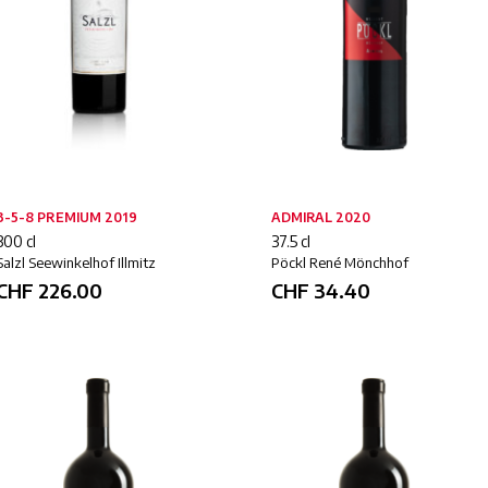
3-5-8 PREMIUM 2019
ADMIRAL 2020
300 cl
37.5 cl
Salzl Seewinkelhof Illmitz
Pöckl René Mönchhof
CHF
226.00
CHF
34.40