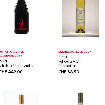
BATONNAGE RED
BEERENAUSLESE 2007
SCORPION 2022
37.5 cl
150 cl
Kollwentz Andi
Scheiblhofer Erich Andau
Grosshöflein
CHF
442.00
CHF
38.50