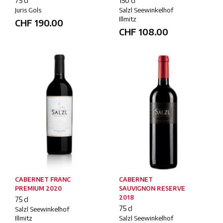
75 cl
150 cl
Juris Gols
Salzl Seewinkelhof
Illmitz
CHF
190.00
CHF
108.00
CABERNET FRANC
CABERNET
PREMIUM 2020
SAUVIGNON RESERVE
2018
75 cl
75 cl
Salzl Seewinkelhof
Illmitz
Salzl Seewinkelhof