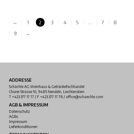
←
1
2
3
4
5
…
7
8
9
→
ADDRESSE
Schächle AG Weinhaus & Getränkefachhandel
Churer Strasse 10, 9485 Nendeln, Liechtenstein
T +423 377 17 77 / F +423 377 17 78 / office@schaechle.com
AGB & IMPRESSUM
Datenschutz
AGBs
Impressum
Lieferkonditionen