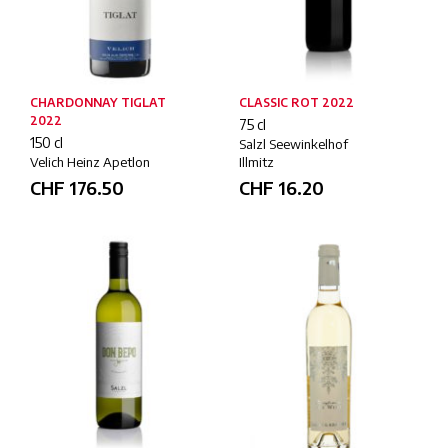
CHARDONNAY TIGLAT
CLASSIC ROT 2022
2022
75 cl
150 cl
Salzl Seewinkelhof
Velich Heinz Apetlon
Illmitz
CHF
176.50
CHF
16.20