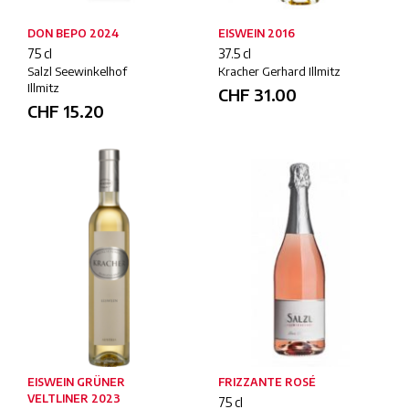
DON BEPO 2024
EISWEIN 2016
75 cl
37.5 cl
Salzl Seewinkelhof
Kracher Gerhard Illmitz
Illmitz
CHF
31.00
CHF
15.20
EISWEIN GRÜNER
FRIZZANTE ROSÉ
VELTLINER 2023
75 cl