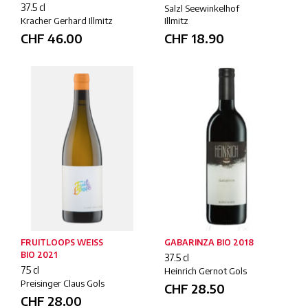
37.5 cl
Salzl Seewinkelhof
Kracher Gerhard Illmitz
Illmitz
CHF
46.00
CHF
18.90
FRUITLOOPS WEISS
GABARINZA BIO 2018
BIO 2021
37.5 cl
75 cl
Heinrich Gernot Gols
Preisinger Claus Gols
CHF
28.50
CHF
28.00