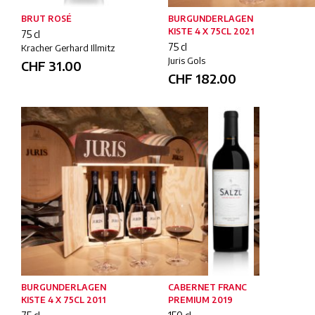
BRUT ROSÉ
BURGUNDERLAGEN
KISTE 4 X 75CL 2021
75 cl
75 cl
Kracher Gerhard Illmitz
Juris Gols
CHF
31.00
CHF
182.00
BURGUNDERLAGEN
CABERNET FRANC
KISTE 4 X 75CL 2011
PREMIUM 2019