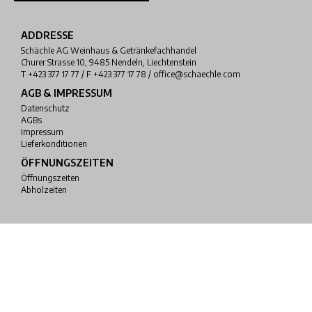
ADDRESSE
Schächle AG Weinhaus & Getränkefachhandel
Churer Strasse 10, 9485 Nendeln, Liechtenstein
T +423 377 17 77 / F +423 377 17 78 / office@schaechle.com
AGB & IMPRESSUM
Datenschutz
AGBs
Impressum
Lieferkonditionen
ÖFFNUNGSZEITEN
Öffnungszeiten
Abholzeiten